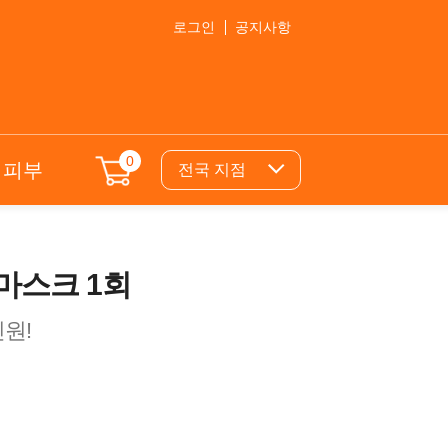
로그인
공지사항
0
의피부
전국 지점
마스크 1회
원!