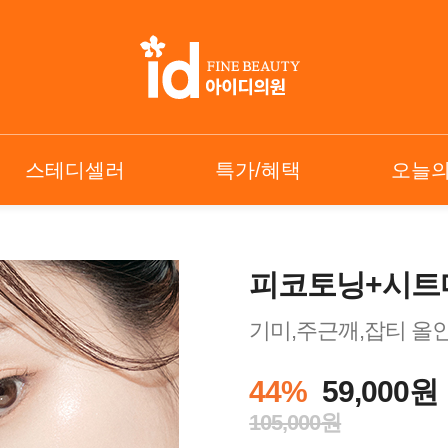
스테디셀러
특가/혜택
오늘
피코토닝+시트
기미,주근깨,잡티 올인
44%
59,000원
105,000원