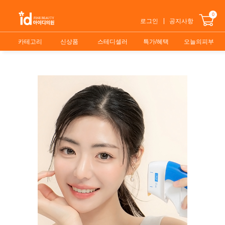
0
로그인
공지사항
카테고리
신상품
스테디셀러
특가/혜택
오늘의피부